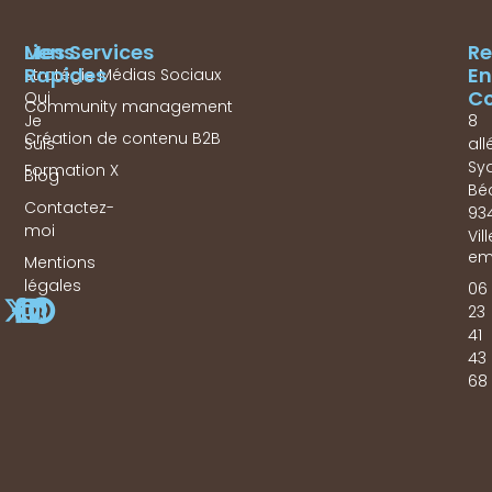
Mes Services
Liens
Re
Rapides
En
Stratégie Médias Sociaux
Co
Qui
Community management
Je
8
Création de contenu B2B
Suis
all
Sy
Formation X
Blog
Bé
Contactez-
93
moi
Vil
em
Mentions
légales
06
23
41
43
68