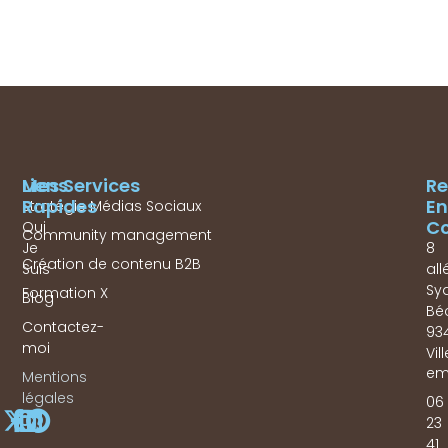
Mes Services
Liens
Re
Rapides
En
Stratégie Médias Sociaux
Co
Qui
Community management
Je
8
Création de contenu B2B
Suis
all
Sy
Formation X
Blog
Bé
Contactez-
93
moi
Vil
em
Mentions
légales
06
23
41