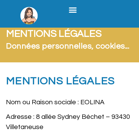
Stratégie Médias Sociaux
Création De Contenu B2B
Formation X
Qui Je Suis
MENTIONS LÉGALES
Données personnelles, cookies...
MENTIONS LÉGALES
Nom ou Raison sociale : EOLINA
Adresse : 8 allée Sydney Béchet – 93430
Villetaneuse