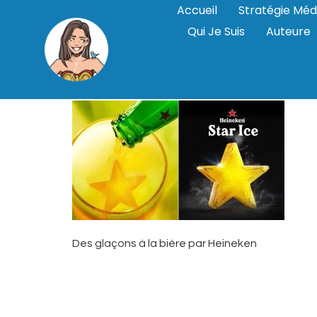
Accueil
Stratégie Méd
Qui Je Suis
Auteure
heineken-glac
Des glaçons à la bière par Heineken