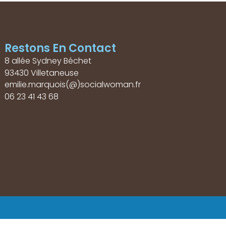
Restons En Contact
8 allée Sydney Béchet
93430 Villetaneuse
emilie.marquois(@)socialwoman.fr
06 23 41 43 68