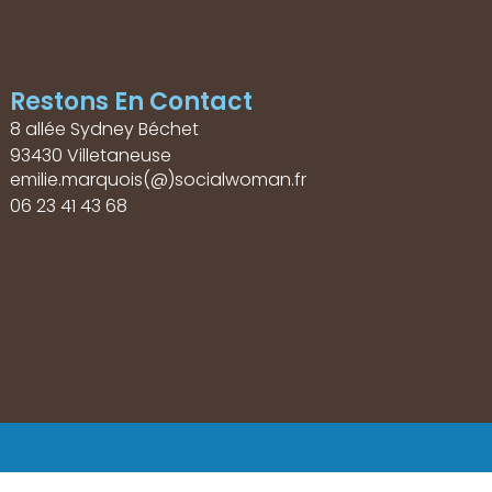
Restons En Contact
8 allée Sydney Béchet
93430 Villetaneuse
emilie.marquois(@)socialwoman.fr
06 23 41 43 68