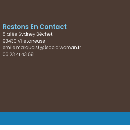
Restons En Contact
8 allée Sydney Béchet
93430 Villetaneuse
emilie.marquois(@)socialwoman.fr
06 23 41 43 68