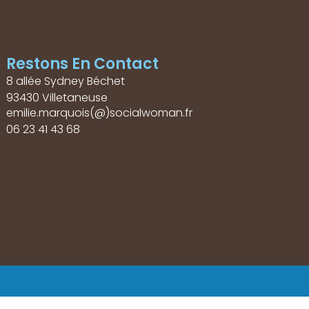
Restons En Contact
8 allée Sydney Béchet
93430 Villetaneuse
emilie.marquois(@)socialwoman.fr
06 23 41 43 68