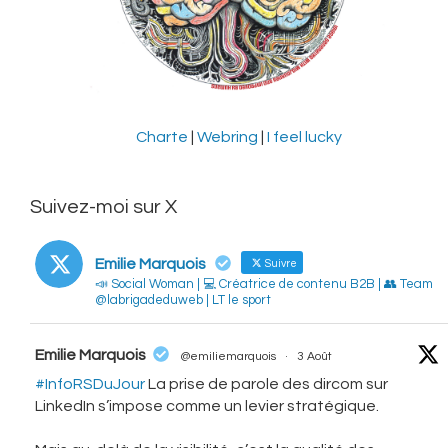
Charte
|
Webring
|
I feel lucky
Suivez-moi sur X
Emilie Marquois
Suivre
📣 Social Woman | 💻 Créatrice de contenu B2B | 👥 Team
@labrigadeduweb | LT le sport
vatar
Emilie Marquois
@emiliemarquois
·
3 Août
#InfoRSDuJour
La prise de parole des dircom sur
LinkedIn s’impose comme un levier stratégique.