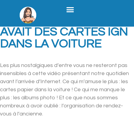
Stratégie Médias Sociaux
Création De Contenu B2B
Formation X
Qui Je Suis
AVANT INTERNET, ON
AVAIT DES CARTES IGN
DANS LA VOITURE
Les plus nostalgiques d’entre vous ne resteront pas
insensibles à cette vidéo présentant notre quotidien
avant l’arrivée d’Internet. Ce qui m’amuse le plus : les
cartes papier dans la voiture ! Ce qui me manque le
plus : les albums photo ! Et ce que nous sommes
nombreux à avoir oublié : l’organisation de rendez-
vous à l’ancienne.