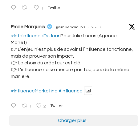
1
Twitter
vatar
Emilie Marquois
@emiliemarquois
·
28 Juil
#InfoInfluenceDuJour
Pour Julie Lucas (Agence
Monet) :
👉 L’enjeu n’est plus de savoir si l’influence fonctionne,
mais de prouver son impact.
👉 Le choix du créateur est clé.
👉 L’influence ne se mesure pas toujours de la même
manière.
#InfluenceMarketing
#Influence
1
2
Twitter
Charger plus...