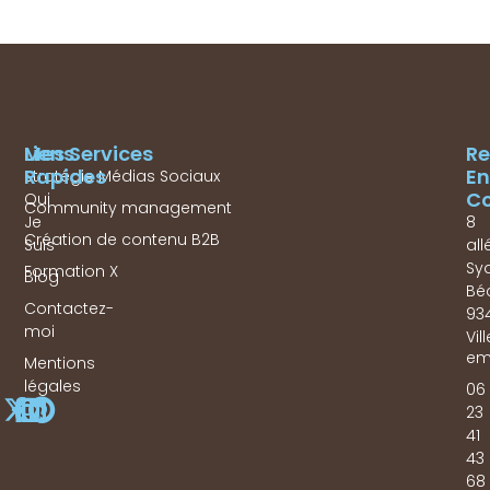
Mes Services
Liens
Re
Rapides
En
Stratégie Médias Sociaux
Co
Qui
Community management
Je
8
Création de contenu B2B
Suis
all
Sy
Formation X
Blog
Bé
Contactez-
93
moi
Vil
em
Mentions
légales
06
23
41
43
68