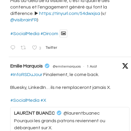
Mais au-delà de la visibilité, c’est la qualité des
contenus et l’engagement généré qui font la
différence. ▶️
https://tinyurl.com/54dwxjsa
(v/
@visibrainFR
)
#SocialMedia
#Dircom
3
Twitter
vatar
Emilie Marquois
@emiliemarquois
·
1 Août
#InfoRSDuJour
Finalement, le come back.
Bluesky, LinkedIn… ils ne remplaceront jamais X.
#SocialMedia
#X
LAURΞNT BUANΞC
@laurentbuanec
Pourquoi les grands patrons reviennent ou
débarquent sur X.