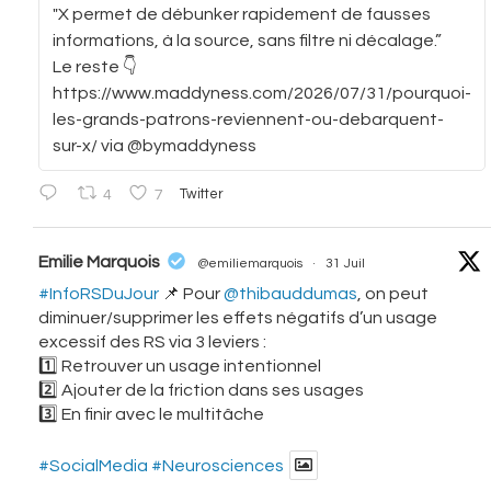
"X permet de débunker rapidement de fausses
informations, à la source, sans filtre ni décalage.”
Le reste 👇
https://www.maddyness.com/2026/07/31/pourquoi-
les-grands-patrons-reviennent-ou-debarquent-
sur-x/ via @bymaddyness
4
7
Twitter
vatar
Emilie Marquois
@emiliemarquois
·
31 Juil
#InfoRSDuJour
📌 Pour
@thibauddumas
, on peut
diminuer/supprimer les effets négatifs d’un usage
excessif des RS via 3 leviers :
1️⃣ Retrouver un usage intentionnel
2️⃣ Ajouter de la friction dans ses usages
3️⃣ En finir avec le multitâche
#SocialMedia
#Neurosciences