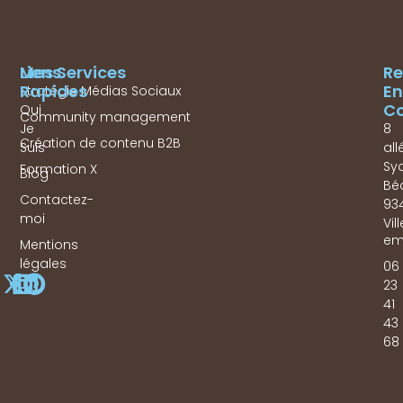
Mes Services
Liens
Re
Rapides
En
Stratégie Médias Sociaux
Co
Qui
Community management
Je
8
Création de contenu B2B
Suis
all
Sy
Formation X
Blog
Bé
Contactez-
93
moi
Vil
em
Mentions
légales
06
23
41
43
68