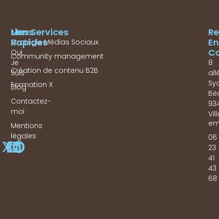
Mes Services
Liens
Re
Rapides
En
Stratégie Médias Sociaux
Co
Qui
Community management
Je
8
Création de contenu B2B
Suis
all
Sy
Formation X
Blog
Bé
Contactez-
93
moi
Vil
em
Mentions
légales
06
23
41
43
68