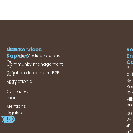
Mes Services
Liens
Re
Rapides
En
Stratégie Médias Sociaux
Co
Qui
Community management
Je
8
Création de contenu B2B
Suis
all
Sy
Formation X
Blog
Bé
Contactez-
93
moi
Vil
em
Mentions
légales
06
23
41
43