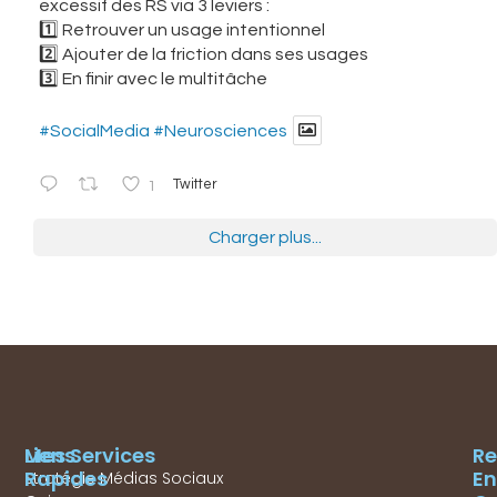
excessif des RS via 3 leviers :
1️⃣ Retrouver un usage intentionnel
2️⃣ Ajouter de la friction dans ses usages
3️⃣ En finir avec le multitâche
#SocialMedia
#Neurosciences
1
Twitter
Charger plus...
Mes Services
Liens
Re
Rapides
En
Stratégie Médias Sociaux