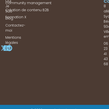
Co
Qui
Community management
Je
8
Création de contenu B2B
Suis
all
Sy
Formation X
Blog
Bé
Contactez-
93
moi
Vil
em
Mentions
légales
06
23
41
43
68