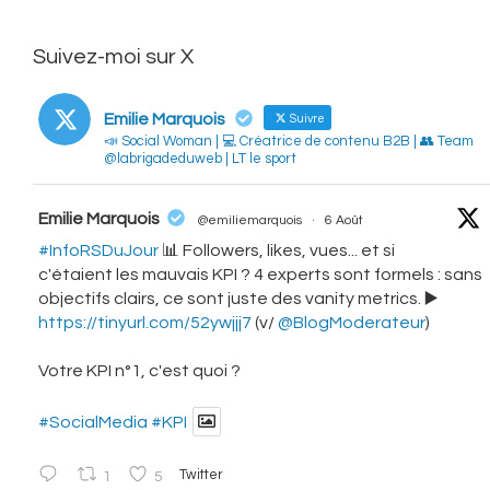
Suivez-moi sur X
Emilie Marquois
Suivre
📣 Social Woman | 💻 Créatrice de contenu B2B | 👥 Team
@labrigadeduweb | LT le sport
vatar
Emilie Marquois
@emiliemarquois
·
6 Août
#InfoRSDuJour
📊 Followers, likes, vues... et si
c'étaient les mauvais KPI ? 4 experts sont formels : sans
objectifs clairs, ce sont juste des vanity metrics. ▶️
https://tinyurl.com/52ywjjj7
(v/
@BlogModerateur
)
Votre KPI n°1, c'est quoi ?
#SocialMedia
#KPI
1
5
Twitter