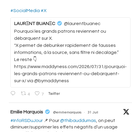
#SocialMedia
#X
LAURΞNT BUANΞC
@laurentbuanec
Pourquoi les grands patrons reviennent ou
débarquent sur X.
"X permet de débunker rapidement de fausses
informations, à la source, sans filtre ni décalage.”
Le reste 👇
https://www.maddyness.com/2026/07/31/pourquoi-
les-grands-patrons-reviennent-ou-debarquent-
sur-x/ via @bymaddyness
4
7
Twitter
vatar
Emilie Marquois
@emiliemarquois
·
31 Juil
#InfoRSDuJour
📌 Pour
@thibauddumas
, on peut
diminuer/supprimer les effets négatifs d’un usage