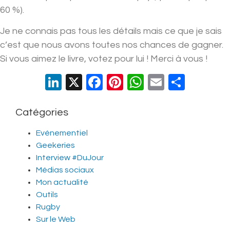
60 %).
Je ne connais pas tous les détails mais ce que je sais
c’est que nous avons toutes nos chances de gagner.
Si vous aimez le livre, votez pour lui ! Merci à vous !
LinkedIn
X
Facebook
Pinterest
WhatsApp
Email
Parta
Catégories
Evénementiel
Geekeries
Interview #DuJour
Médias sociaux
Mon actualité
Outils
Rugby
Sur le Web