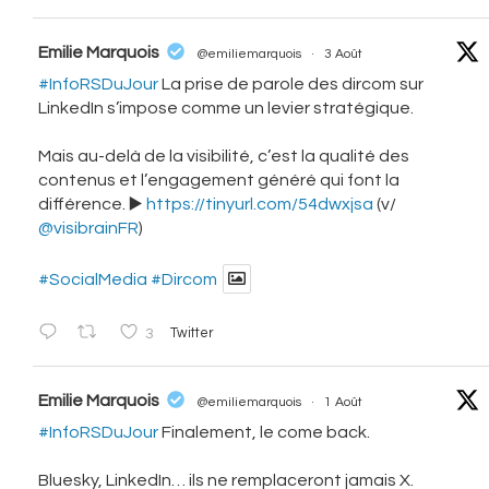
vatar
Emilie Marquois
@emiliemarquois
·
3 Août
#InfoRSDuJour
La prise de parole des dircom sur
LinkedIn s’impose comme un levier stratégique.
Mais au-delà de la visibilité, c’est la qualité des
contenus et l’engagement généré qui font la
différence. ▶️
https://tinyurl.com/54dwxjsa
(v/
@visibrainFR
)
#SocialMedia
#Dircom
3
Twitter
vatar
Emilie Marquois
@emiliemarquois
·
1 Août
#InfoRSDuJour
Finalement, le come back.
Bluesky, LinkedIn… ils ne remplaceront jamais X.