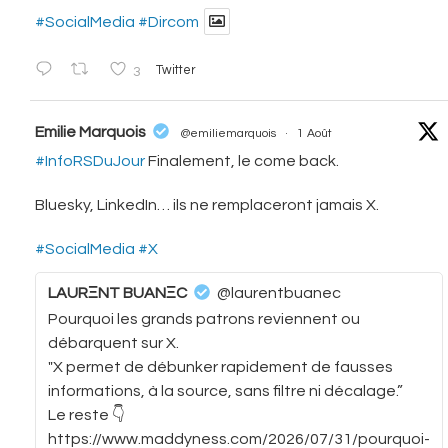
#SocialMedia
#Dircom
3
Twitter
vatar
Emilie Marquois
@emiliemarquois
·
1 Août
#InfoRSDuJour
Finalement, le come back.
Bluesky, LinkedIn… ils ne remplaceront jamais X.
#SocialMedia
#X
LAURΞNT BUANΞC
@laurentbuanec
Pourquoi les grands patrons reviennent ou
débarquent sur X.
"X permet de débunker rapidement de fausses
informations, à la source, sans filtre ni décalage.”
Le reste 👇
https://www.maddyness.com/2026/07/31/pourquoi-