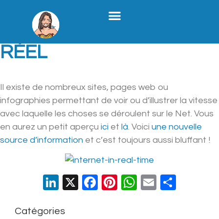
Stratégie Médias Sociaux
Création De Contenu B2B
Formation X
Qui Je Suis
INTERNET EN TEMPS
RÉEL
Il existe de nombreux sites, pages web ou
infographies permettant de voir ou d’illustrer la vitesse
avec laquelle les choses se déroulent sur le Net. Vous
en aurez un petit aperçu
ici
et
là
. Voici
une nouvelle
source d’information
et c’est toujours aussi bluffant !
LinkedIn
X
Facebook
Pinterest
WhatsApp
Email
Parta
Catégories