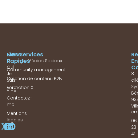
Mes Services
Liens
Re
Rapides
En
Stratégie Médias Sociaux
Co
Qui
Community management
Je
8
Création de contenu B2B
Suis
all
Sy
Formation X
Blog
Bé
Contactez-
93
moi
Vil
em
Mentions
légales
06
23
41