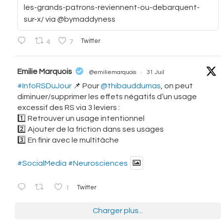
les-grands-patrons-reviennent-ou-debarquent-
sur-x/ via @bymaddyness
4
7
Twitter
vatar
Emilie Marquois
@emiliemarquois
·
31 Juil
#InfoRSDuJour
📌 Pour
@thibauddumas
, on peut
diminuer/supprimer les effets négatifs d’un usage
excessif des RS via 3 leviers :
1️⃣ Retrouver un usage intentionnel
2️⃣ Ajouter de la friction dans ses usages
3️⃣ En finir avec le multitâche
#SocialMedia
#Neurosciences
1
Twitter
Charger plus...