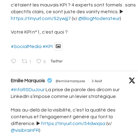
c'étaient les mauvais KPI ? 4 experts sont formels : sans
objectifs clairs, ce sont juste des vanity metrics. ▶️
https://tinyurl.com/52ywjjj7
(v/
@BlogModerateur
)
Votre KPI n°1, c'est quoi ?
#SocialMedia
#KPI
1
5
Twitter
vatar
Emilie Marquois
@emiliemarquois
·
3 Août
#InfoRSDuJour
La prise de parole des dircom sur
LinkedIn s’impose comme un levier stratégique.
Mais au-delà de la visibilité, c’est la qualité des
contenus et l’engagement généré qui font la
différence. ▶️
https://tinyurl.com/54dwxjsa
(v/
@visibrainFR
)