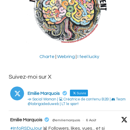
Charte
|
Webring
|
I feel lucky
Suivez-moi sur X
Emilie Marquois
Suivre
📣 Social Woman | 💻 Créatrice de contenu B2B | 👥 Team
@labrigadeduweb | LT le sport
vatar
Emilie Marquois
@emiliemarquois
·
6 Août
#InfoRSDuJour
📊 Followers, likes, vues... et si