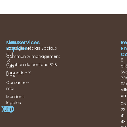
Mes Services
Liens
Re
Rapides
En
Stratégie Médias Sociaux
Co
Qui
Community management
Je
8
Création de contenu B2B
Suis
all
Sy
Formation X
Blog
Bé
Contactez-
93
moi
Vil
em
Mentions
légales
06
23
41
43