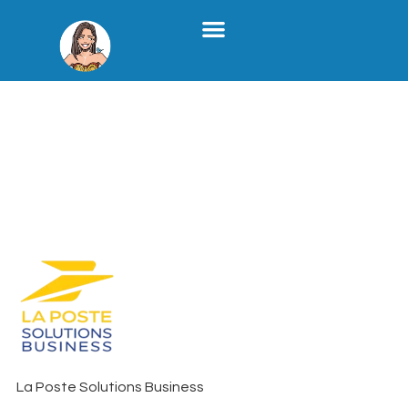
Stratégie Médias Sociaux
Création De Contenu B2B
Formation X
Qui Je Suis
emilie-marquois-
social-woman-la-
poste-solutions-
business
La Poste Solutions Business