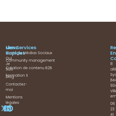
Mes Services
Liens
Re
Rapides
En
Stratégie Médias Sociaux
Co
Qui
Community management
Je
8
Création de contenu B2B
Suis
all
Sy
Formation X
Blog
Bé
Contactez-
93
moi
Vil
em
Mentions
légales
06
23
41