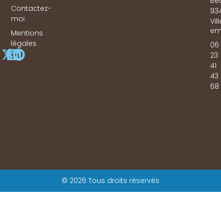
Bé
Contactez-
93
moi
Vil
em
Mentions
légales
06
23
41
43
68
© 2026 Tous droits réservés