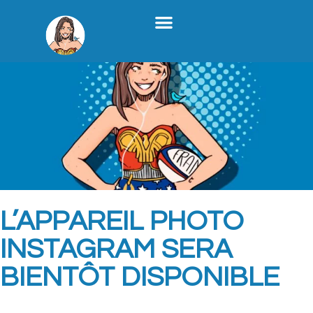
Stratégie Médias Sociaux
Création De Contenu B2B
Formation X
Qui Je Suis
L’APPAREIL PHOTO
INSTAGRAM SERA
BIENTÔT DISPONIBLE