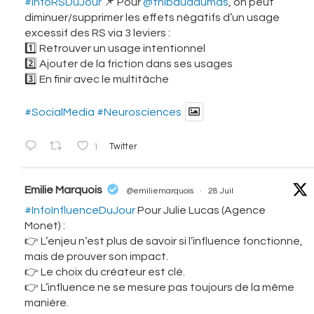
#InfoRSDuJour
📌 Pour
@thibauddumas
, on peut
diminuer/supprimer les effets négatifs d’un usage
excessif des RS via 3 leviers :
1️⃣ Retrouver un usage intentionnel
2️⃣ Ajouter de la friction dans ses usages
3️⃣ En finir avec le multitâche
#SocialMedia
#Neurosciences
1
Twitter
vatar
Emilie Marquois
@emiliemarquois
·
28 Juil
#InfoInfluenceDuJour
Pour Julie Lucas (Agence
Monet) :
👉 L’enjeu n’est plus de savoir si l’influence fonctionne,
mais de prouver son impact.
👉 Le choix du créateur est clé.
👉 L’influence ne se mesure pas toujours de la même
manière.