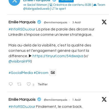
📣 Social Woman | 💻 Créatrice de contenu B2B | 👥 Team
@labrigadeduweb | LT le sport
vatar
Emilie Marquois
@emiliemarquois
·
3 Août
#InfoRSDuJour
La prise de parole des dircom sur
LinkedIn s’impose comme un levier stratégique.
Mais au-delà de la visibilité, c’est la qualité des
contenus et l’engagement généré qui font la
différence. ▶️
https://tinyurl.com/54dwxjsa
(v/
@visibrainFR
)
#SocialMedia
#Dircom
3
Twitter
vatar
Emilie Marquois
@emiliemarquois
·
1 Août
#InfoRSDuJour
Finalement, le come back.