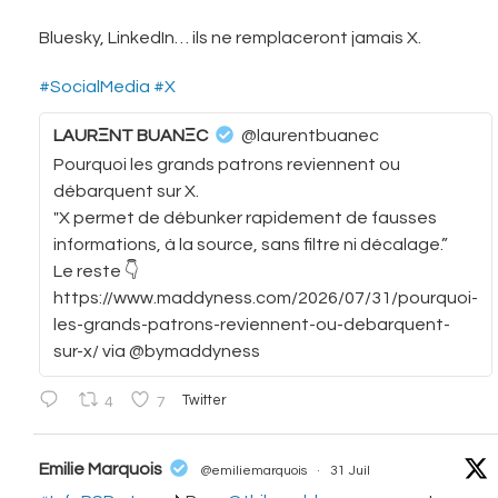
Bluesky, LinkedIn… ils ne remplaceront jamais X.
#SocialMedia
#X
LAURΞNT BUANΞC
@laurentbuanec
Pourquoi les grands patrons reviennent ou
débarquent sur X.
"X permet de débunker rapidement de fausses
informations, à la source, sans filtre ni décalage.”
Le reste 👇
https://www.maddyness.com/2026/07/31/pourquoi-
les-grands-patrons-reviennent-ou-debarquent-
sur-x/ via @bymaddyness
4
7
Twitter
vatar
Emilie Marquois
@emiliemarquois
·
31 Juil