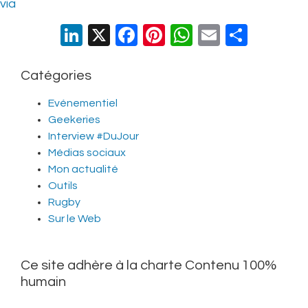
via
LinkedIn
X
Facebook
Pinterest
WhatsApp
Email
Parta
Catégories
Evénementiel
Geekeries
Interview #DuJour
Médias sociaux
Mon actualité
Outils
Rugby
Sur le Web
Ce site adhère à la charte Contenu 100%
humain