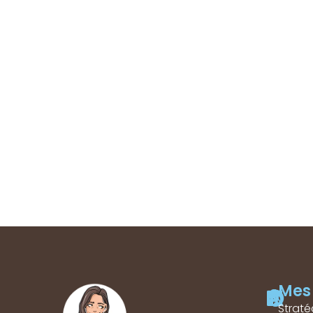
Mes 
Straté