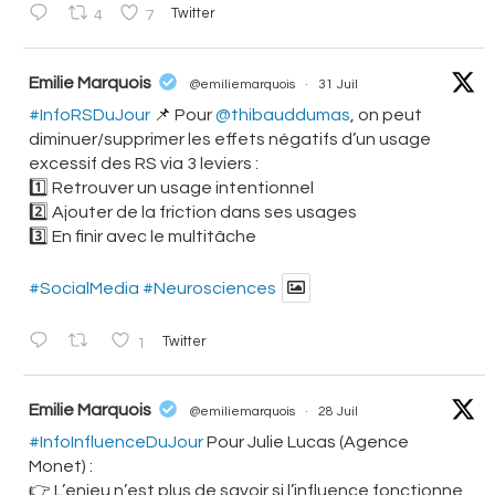
4
7
Twitter
atar
Emilie Marquois
@emiliemarquois
·
31 Juil
#InfoRSDuJour
📌 Pour
@thibauddumas
, on peut
diminuer/supprimer les effets négatifs d’un usage
excessif des RS via 3 leviers :
1️⃣ Retrouver un usage intentionnel
2️⃣ Ajouter de la friction dans ses usages
3️⃣ En finir avec le multitâche
#SocialMedia
#Neurosciences
1
Twitter
atar
Emilie Marquois
@emiliemarquois
·
28 Juil
#InfoInfluenceDuJour
Pour Julie Lucas (Agence
Monet) :
👉 L’enjeu n’est plus de savoir si l’influence fonctionne,