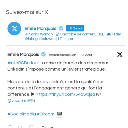
Suivez-moi sur X
Emilie Marquois
Suivre
📣 Social Woman | 💻 Créatrice de contenu B2B | 👥 Team
@labrigadeduweb | LT le sport
atar
Emilie Marquois
@emiliemarquois
·
3 Août
#InfoRSDuJour
La prise de parole des dircom sur
LinkedIn s’impose comme un levier stratégique.
Mais au-delà de la visibilité, c’est la qualité des
contenus et l’engagement généré qui font la
différence. ▶️
https://tinyurl.com/54dwxjsa
(v/
@visibrainFR
)
#SocialMedia
#Dircom
Twitter