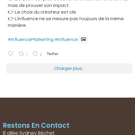
mais de prouver son impact.
👉 Le choix du créateur est clé.
👉 L’influence ne se mesure pas toujours de la même
manière.
#InfluenceMarketing
#Influence
1
2
Twitter
Charger plus...
Restons En Contact
8 allée Sydney Béchet