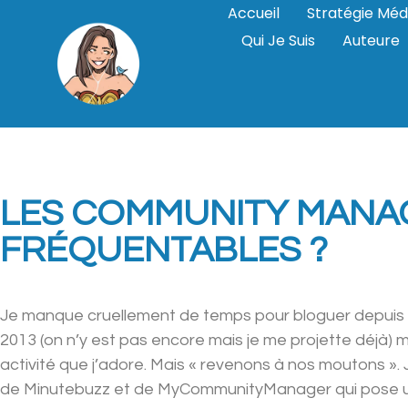
Accueil
Stratégie Méd
Qui Je Suis
Auteure
LES COMMUNITY MANAG
FRÉQUENTABLES ?
Je manque cruellement de temps pour bloguer depuis la 
2013 (on n’y est pas encore mais je me projette déjà
activité que j’adore. Mais « revenons à nos moutons ». 
de Minutebuzz et de MyCommunityManager qui pose une 