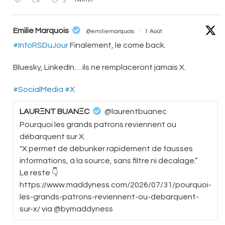
3
atar
Emilie Marquois
@emiliemarquois
·
1 Août
#InfoRSDuJour
Finalement, le come back.
Bluesky, LinkedIn… ils ne remplaceront jamais X.
#SocialMedia
#X
LAURΞNT BUANΞC
@laurentbuanec
Pourquoi les grands patrons reviennent ou
débarquent sur X.
"X permet de débunker rapidement de fausses
informations, à la source, sans filtre ni décalage.”
Le reste 👇
https://www.maddyness.com/2026/07/31/pourquoi-
les-grands-patrons-reviennent-ou-debarquent-
sur-x/ via @bymaddyness