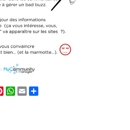
Av
n
acebook
Pinterest
WhatsApp
Email
Partager
Av