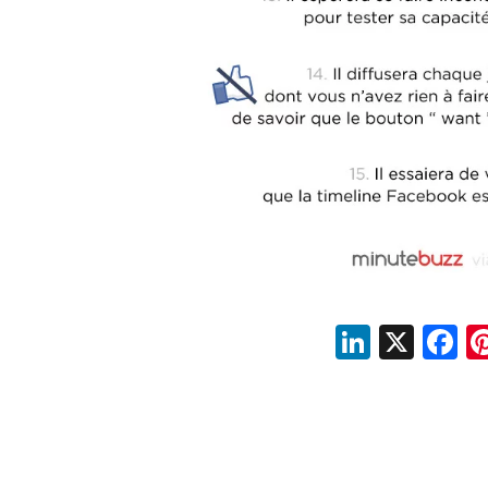
LinkedI
X
F