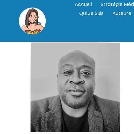
Accueil
Stratégie Méd
Qui Je Suis
Auteure
lilian-mahouko