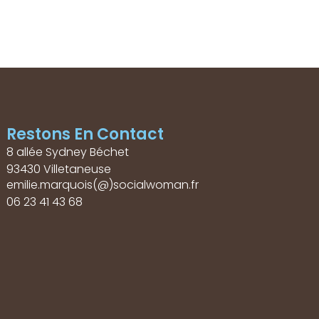
Restons En Contact
8 allée Sydney Béchet
93430 Villetaneuse
emilie.marquois(@)socialwoman.fr
06 23 41 43 68