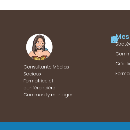
Mes 
Straté
Comm
Créat
Consultante Médias
Forma
Sociaux
Formatrice et
conférencière
Community manager