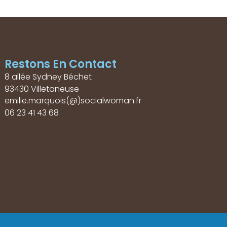
Restons En Contact
8 allée Sydney Béchet
93430 Villetaneuse
emilie.marquois(@)socialwoman.fr
06 23 41 43 68