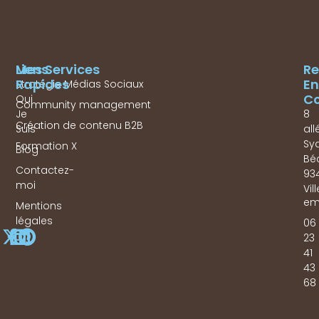
Mes Services
Liens
Re
Rapides
En
Stratégie Médias Sociaux
Co
Qui
Community management
Je
8
Création de contenu B2B
Suis
all
Sy
Formation X
Blog
Bé
Contactez-
93
moi
Vil
em
Mentions
légales
06
23
41
43
68