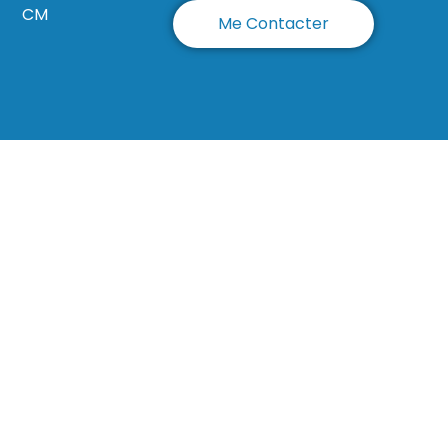
CM
Me Contacter
quois-