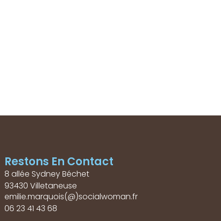
Restons En Contact
8 allée Sydney Béchet
93430 Villetaneuse
emilie.marquois(@)socialwoman.fr
06 23 41 43 68