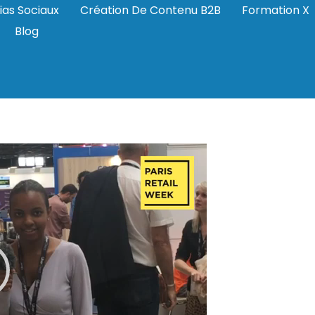
ias Sociaux
Création De Contenu B2B
Formation X
Blog
eek-2024-emilie-mar
mci