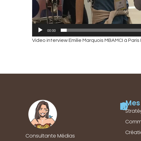
00:00
Video interview Emilie Marquois MBAMCI à Paris
Mes 
Straté
Comm
Créat
Consultante Médias