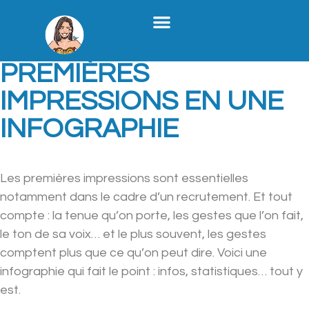
Stratégie Médias Sociaux
Création De Contenu B2B
Formation X
Qui Je Suis
LA FORCE DES
PREMIÈRES
IMPRESSIONS EN UNE
INFOGRAPHIE
Les premières impressions sont essentielles
notamment dans le cadre d’un recrutement. Et tout
compte : la tenue qu’on porte, les gestes que l’on fait,
le ton de sa voix… et le plus souvent, les gestes
comptent plus que ce qu’on peut dire. Voici une
infographie qui fait le point : infos, statistiques… tout y
est.