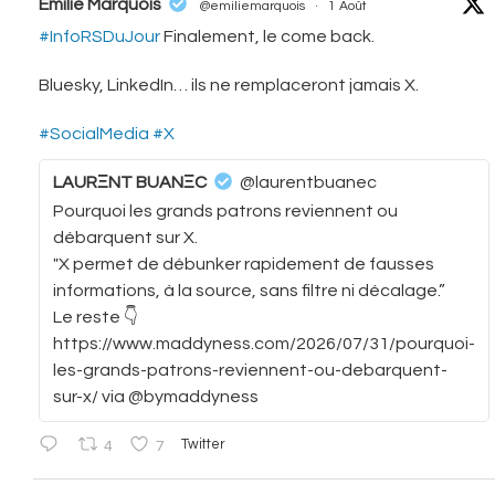
vatar
Emilie Marquois
@emiliemarquois
·
1 Août
#InfoRSDuJour
Finalement, le come back.
Bluesky, LinkedIn… ils ne remplaceront jamais X.
#SocialMedia
#X
LAURΞNT BUANΞC
@laurentbuanec
Pourquoi les grands patrons reviennent ou
débarquent sur X.
"X permet de débunker rapidement de fausses
informations, à la source, sans filtre ni décalage.”
Le reste 👇
https://www.maddyness.com/2026/07/31/pourquoi-
les-grands-patrons-reviennent-ou-debarquent-
sur-x/ via @bymaddyness
4
7
Twitter