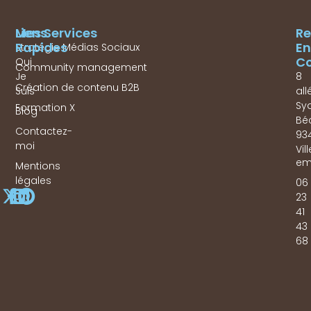
Mes Services
Liens
Re
Rapides
En
Stratégie Médias Sociaux
Co
Qui
Community management
Je
8
Création de contenu B2B
Suis
all
Sy
Formation X
Blog
Bé
Contactez-
93
moi
Vil
em
Mentions
légales
06
23
41
43
68