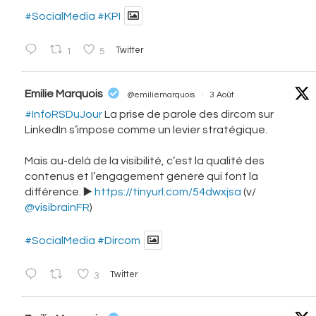
#SocialMedia
#KPI
1
5
Twitter
vatar
Emilie Marquois
@emiliemarquois
·
3 Août
#InfoRSDuJour
La prise de parole des dircom sur
LinkedIn s’impose comme un levier stratégique.
Mais au-delà de la visibilité, c’est la qualité des
contenus et l’engagement généré qui font la
différence. ▶️
https://tinyurl.com/54dwxjsa
(v/
@visibrainFR
)
#SocialMedia
#Dircom
3
Twitter