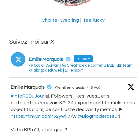
Charte
|
Webring
|
I feel lucky
Suivez-moi sur X
Emilie Marquois
Suivre
📣 Social Woman | 💻 Créatrice de contenu B2B | 👥 Team
@labrigadeduweb | LT le sport
vatar
Emilie Marquois
@emiliemarquois
·
6 Août
#InfoRSDuJour
📊 Followers, likes, vues... et si
c'étaient les mauvais KPI ? 4 experts sont formels : sans
objectifs clairs, ce sont juste des vanity metrics. ▶️
https://tinyurl.com/52ywjjj7
(v/
@BlogModerateur
)
Votre KPI n°1, c'est quoi ?