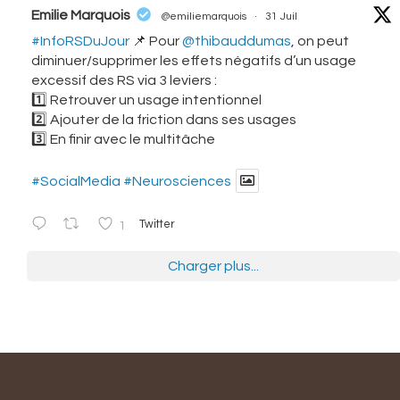
vatar
Emilie Marquois
@emiliemarquois
·
31 Juil
#InfoRSDuJour
📌 Pour
@thibauddumas
, on peut
diminuer/supprimer les effets négatifs d’un usage
excessif des RS via 3 leviers :
1️⃣ Retrouver un usage intentionnel
2️⃣ Ajouter de la friction dans ses usages
3️⃣ En finir avec le multitâche
#SocialMedia
#Neurosciences
1
Twitter
Charger plus...