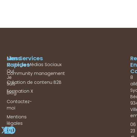
Mes Services
Liens
Re
Rapides
En
Stratégie Médias Sociaux
Co
Qui
Community management
Je
8
Création de contenu B2B
Suis
all
Sy
Formation X
Blog
Bé
Contactez-
93
moi
Vil
em
Mentions
légales
06
23