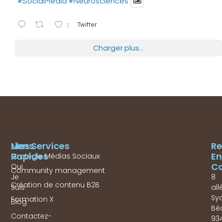
#SocialMedia
#Neurosciences
1
Twitter
Charger plus...
Mes Services
Liens
Re
Rapides
En
Stratégie Médias Sociaux
Co
Qui
Community management
Je
8
Création de contenu B2B
Suis
all
Sy
Formation X
Blog
Bé
Contactez-
93