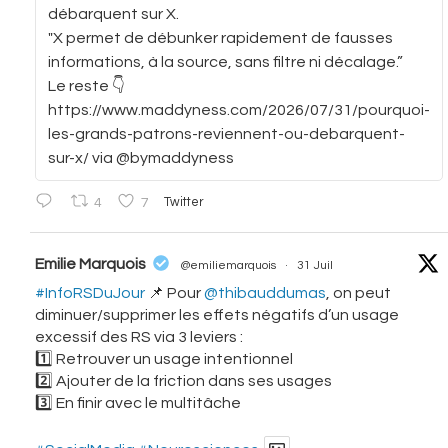
débarquent sur X.
"X permet de débunker rapidement de fausses
informations, à la source, sans filtre ni décalage.”
Le reste 👇
https://www.maddyness.com/2026/07/31/pourquoi-
les-grands-patrons-reviennent-ou-debarquent-
sur-x/ via @bymaddyness
4
7
Twitter
vatar
Emilie Marquois
@emiliemarquois
·
31 Juil
#InfoRSDuJour
📌 Pour
@thibauddumas
, on peut
diminuer/supprimer les effets négatifs d’un usage
excessif des RS via 3 leviers :
1️⃣ Retrouver un usage intentionnel
2️⃣ Ajouter de la friction dans ses usages
3️⃣ En finir avec le multitâche