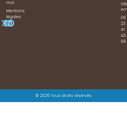
moi
Vil
em
Mentions
légales
06
23
41
43
68
© 2026 Tous droits réservés