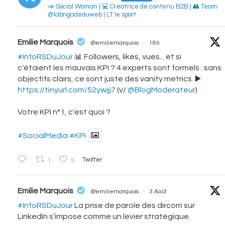
📣 Social Woman | 💻 Créatrice de contenu B2B | 👥 Team
@labrigadeduweb | LT le sport
vatar
Emilie Marquois
@emiliemarquois
·
18h
#InfoRSDuJour
📊 Followers, likes, vues... et si
c'étaient les mauvais KPI ? 4 experts sont formels : sans
objectifs clairs, ce sont juste des vanity metrics. ▶️
https://tinyurl.com/52ywjjj7
(v/
@BlogModerateur
)
Votre KPI n°1, c'est quoi ?
#SocialMedia
#KPI
1
5
Twitter
vatar
Emilie Marquois
@emiliemarquois
·
3 Août
#InfoRSDuJour
La prise de parole des dircom sur
LinkedIn s’impose comme un levier stratégique.