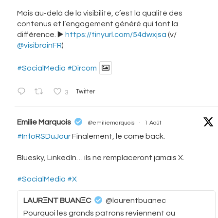
Mais au-delà de la visibilité, c’est la qualité des
contenus et l’engagement généré qui font la
différence. ▶️
https://tinyurl.com/54dwxjsa
(v/
@visibrainFR
)
#SocialMedia
#Dircom
3
Twitter
vatar
Emilie Marquois
@emiliemarquois
·
1 Août
#InfoRSDuJour
Finalement, le come back.
Bluesky, LinkedIn… ils ne remplaceront jamais X.
#SocialMedia
#X
LAURΞNT BUANΞC
@laurentbuanec
Pourquoi les grands patrons reviennent ou