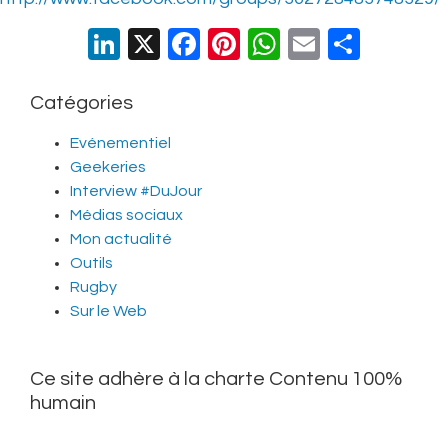
LinkedIn
X
Facebook
Pinterest
WhatsApp
Email
Parta
Catégories
Evénementiel
Geekeries
Interview #DuJour
Médias sociaux
Mon actualité
Outils
Rugby
Sur le Web
Ce site adhère à la charte Contenu 100%
humain