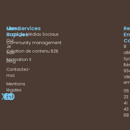
Mes Services
Liens
Re
Rapides
En
Stratégie Médias Sociaux
Co
Qui
Community management
Je
8
Création de contenu B2B
Suis
all
Sy
Formation X
Blog
Bé
Contactez-
93
moi
Vil
em
Mentions
légales
06
23
41
43
68