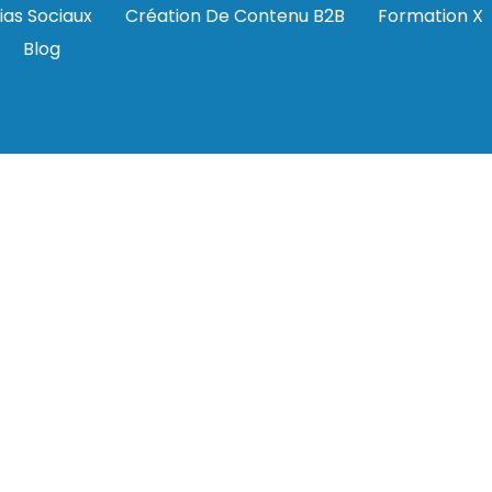
ias Sociaux
Création De Contenu B2B
Formation X
Blog
ontenu-social-media