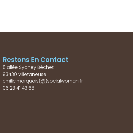
Restons En Contact
8 allée Sydney Béchet
93430 Villetaneuse
emilie.marquois(@)socialwoman.fr
06 23 41 43 68