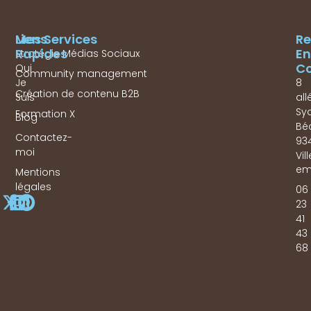
Mes Services
Liens
Re
Rapides
En
Stratégie Médias Sociaux
Co
Qui
Community management
Je
8
Création de contenu B2B
Suis
all
Sy
Formation X
Blog
Bé
Contactez-
93
moi
Vil
em
Mentions
légales
06
23
41
43
68