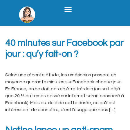
Stratégie Médias Sociaux
Création De Contenu B2B
Formation X
Qui Je Suis
Étiquette :
facebook
40 minutes sur Facebook par
jour : qu’y fait-on ?
Selon une récente étude, les américains passent en
moyenne quarante minutes sur Facebook chaque jour.
En France, on ne doit pas en être très loin (on sait déjà
que 20 % du temps passé sur Internet serait consacré à
Facebook). Mais au-delà de cette durée, ce qu’il est
intéressant de connaître, c’est l’usage que nous […]