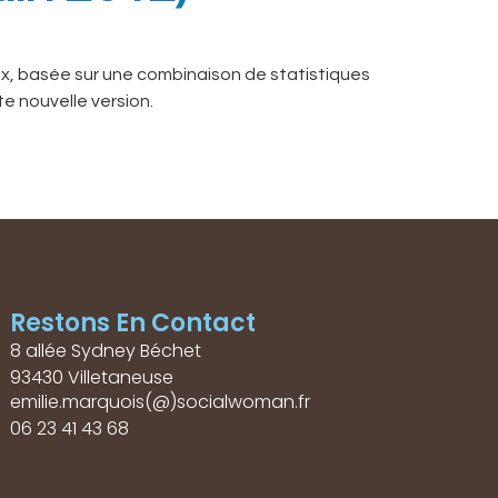
ux, basée sur une combinaison de statistiques
e nouvelle version.
Restons En Contact
8 allée Sydney Béchet
93430 Villetaneuse
emilie.marquois(@)socialwoman.fr
06 23 41 43 68