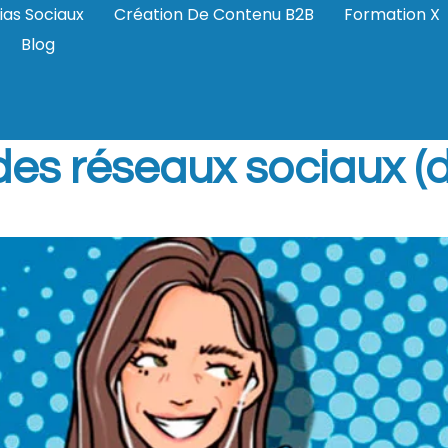
ias Sociaux
Création De Contenu B2B
Formation X
Blog
le trends
des réseaux sociaux 