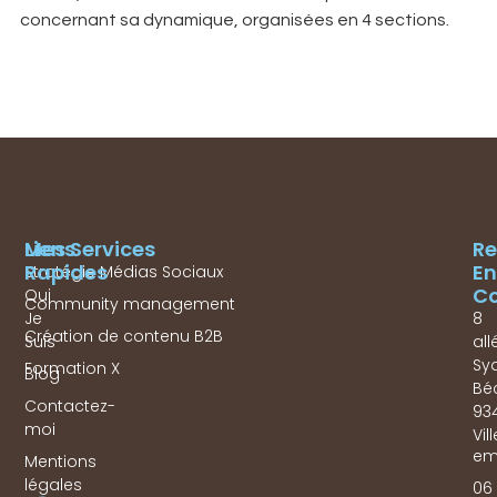
concernant sa dynamique, organisées en 4 sections.
Mes Services
Liens
Re
Rapides
En
Stratégie Médias Sociaux
Co
Qui
Community management
Je
8
Création de contenu B2B
Suis
all
Sy
Formation X
Blog
Bé
Contactez-
93
moi
Vil
em
Mentions
légales
06