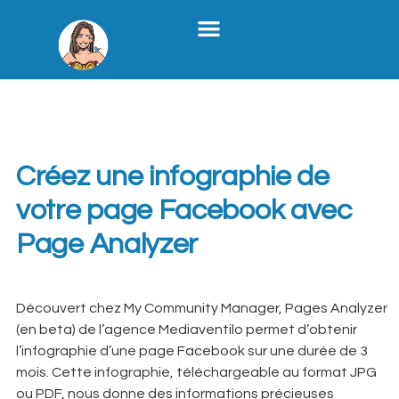
Stratégie Médias Sociaux
Création De Contenu B2B
Formation X
Qui Je Suis
Étiquette :
page
analyzer
Créez une infographie de
votre page Facebook avec
Page Analyzer
Découvert chez My Community Manager, Pages Analyzer
(en beta) de l’agence Mediaventilo permet d’obtenir
l’infographie d’une page Facebook sur une durée de 3
mois. Cette infographie, téléchargeable au format JPG
ou PDF, nous donne des informations précieuses