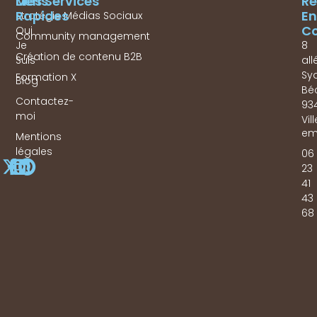
Mes Services
Liens
Re
Rapides
En
Stratégie Médias Sociaux
Co
Qui
Community management
Je
8
Création de contenu B2B
Suis
all
Sy
Formation X
Blog
Bé
Contactez-
93
moi
Vil
em
Mentions
légales
06
23
41
43
68