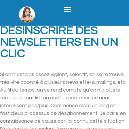
Stratégie Médias Sociaux
Création De Contenu B2B
Formation X
Qui Je Suis
UNROLL.ME POUR SE
DÉSINSCRIRE DES
NEWSLETTERS EN UN
CLIC
Si on n’est pas assez vigilant, sélectif, on se retrouve
très vite abonné à plusieurs newsletters, mailings, etc.
Au fil du temps, on se rend compte qu’on n’a plus le
temps de tout lire ou que les contenus ne nous
intéressent pas/plus. Commence alors un long et
fastidieux processus de désabonnement. Je parle en
connaissance de cause car j’ai connu cette situation
l’été dernier, en voulant faire un peu de ménage.