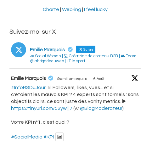
Charte
|
Webring
|
I feel lucky
Suivez-moi sur X
Emilie Marquois
Suivre
📣 Social Woman | 💻 Créatrice de contenu B2B | 👥 Team
@labrigadeduweb | LT le sport
vatar
Emilie Marquois
@emiliemarquois
·
6 Août
#InfoRSDuJour
📊 Followers, likes, vues... et si
c'étaient les mauvais KPI ? 4 experts sont formels : sans
objectifs clairs, ce sont juste des vanity metrics. ▶️
https://tinyurl.com/52ywjjj7
(v/
@BlogModerateur
)
Votre KPI n°1, c'est quoi ?
#SocialMedia
#KPI