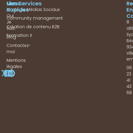
Mes Services
Liens
Re
Rapides
En
Stratégie Médias Sociaux
Co
Qui
Community management
Je
8
Création de contenu B2B
Suis
all
Sy
Formation X
Blog
Bé
Contactez-
93
moi
Vil
em
Mentions
légales
06
23
41
43
68