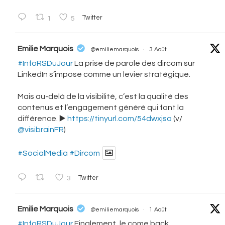
1
5
Twitter
vatar
Emilie Marquois
@emiliemarquois
·
3 Août
#InfoRSDuJour
La prise de parole des dircom sur
LinkedIn s’impose comme un levier stratégique.
Mais au-delà de la visibilité, c’est la qualité des
contenus et l’engagement généré qui font la
différence. ▶️
https://tinyurl.com/54dwxjsa
(v/
@visibrainFR
)
#SocialMedia
#Dircom
3
Twitter
vatar
Emilie Marquois
@emiliemarquois
·
1 Août
#InfoRSDuJour
Finalement, le come back.