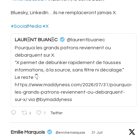
Bluesky, LinkedIn… ils ne remplaceront jamais X.
#SocialMedia
#X
LAURΞNT BUANΞC
@laurentbuanec
Pourquoi les grands patrons reviennent ou
débarquent sur X.
"X permet de débunker rapidement de fausses
informations, à la source, sans filtre ni décalage.”
Le reste 👇
https://www.maddyness.com/2026/07/31/pourquoi-
les-grands-patrons-reviennent-ou-debarquent-
sur-x/ via @bymaddyness
4
7
Twitter
vatar
Emilie Marquois
@emiliemarquois
·
31 Juil