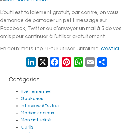
L’outil est totalement gratuit, par contre, on vous
demande de partager un petit message sur
Facebook, Twitter ou d’envoyer un mail à 5 de vos
amis pour continuer à l’utiliser gratuitement.
En deux mots top ! Pour utiliser Unroll.me,
c’est ici
.
LinkedIn
X
Facebook
Pinterest
WhatsApp
Email
Parta
Catégories
Evénementiel
Geekeries
Interview #DuJour
Médias sociaux
Mon actualité
Outils