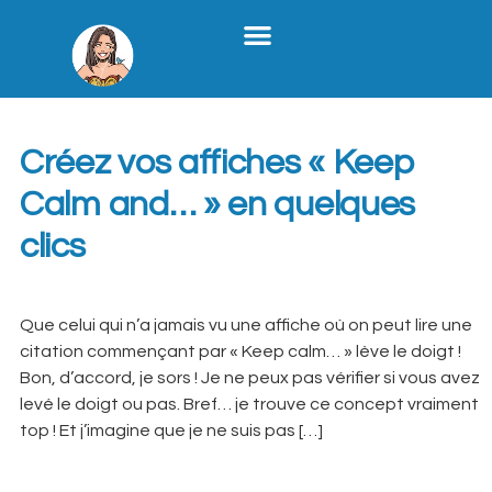
Stratégie Médias Sociaux
Création De Contenu B2B
Formation X
Qui Je Suis
Étiquette :
affiche
Créez vos affiches « Keep
Calm and… » en quelques
clics
Que celui qui n’a jamais vu une affiche où on peut lire une
citation commençant par « Keep calm… » lève le doigt !
Bon, d’accord, je sors ! Je ne peux pas vérifier si vous avez
levé le doigt ou pas. Bref… je trouve ce concept vraiment
top ! Et j’imagine que je ne suis pas […]