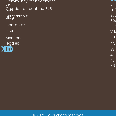
Community management
Je
8
Création de contenu B2B
Suis
all
Sy
Formation X
Blog
Bé
Contactez-
93
moi
Vil
em
Mentions
légales
06
23
41
43
68
© 2026 Tous droits réservés