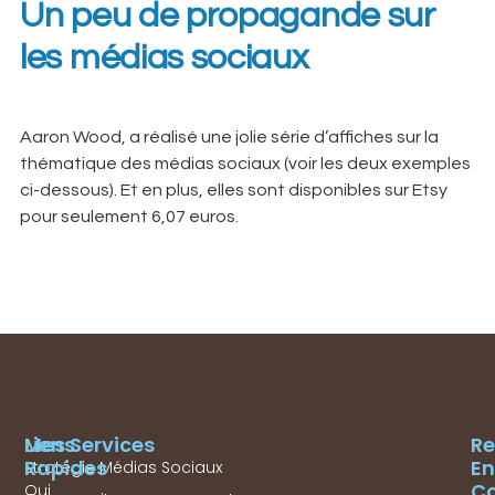
Un peu de propagande sur
les médias sociaux
Aaron Wood, a réalisé une jolie série d’affiches sur la
thématique des médias sociaux (voir les deux exemples
ci-dessous). Et en plus, elles sont disponibles sur Etsy
pour seulement 6,07 euros.
Mes Services
Liens
Re
Rapides
En
Stratégie Médias Sociaux
Co
Qui