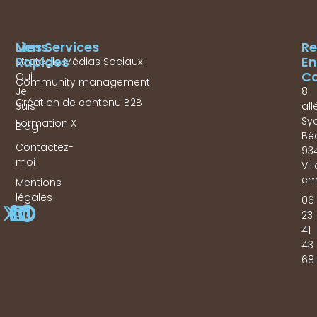
Mes Services
Liens
Re
Rapides
En
Stratégie Médias Sociaux
Co
Qui
Community management
Je
8
Création de contenu B2B
Suis
all
Sy
Formation X
Blog
Bé
Contactez-
93
moi
Vil
em
Mentions
légales
06
23
41
43
68