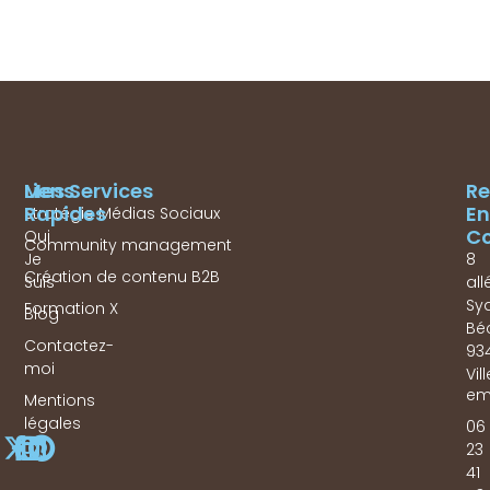
Mes Services
Liens
Re
Rapides
En
Stratégie Médias Sociaux
Co
Qui
Community management
Je
8
Création de contenu B2B
Suis
all
Sy
Formation X
Blog
Bé
Contactez-
93
moi
Vil
em
Mentions
légales
06
23
41