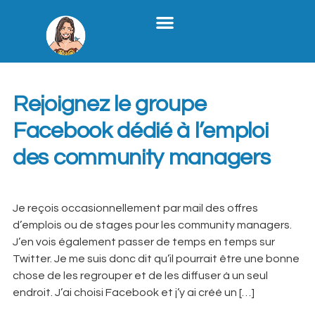
Stratégie Médias Sociaux
Création De Contenu B2B
Formation X
Qui Je Suis
Étiquette :
stage
Rejoignez le groupe
Facebook dédié à l’emploi
des community managers
Je reçois occasionnellement par mail des offres
d’emplois ou de stages pour les community managers.
J’en vois également passer de temps en temps sur
Twitter. Je me suis donc dit qu’il pourrait être une bonne
chose de les regrouper et de les diffuser à un seul
endroit. J’ai choisi Facebook et j’y ai créé un […]