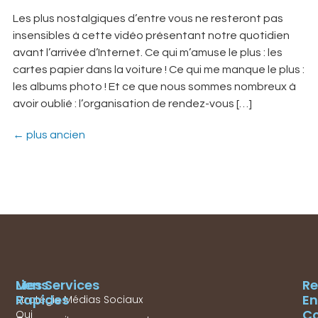
Les plus nostalgiques d’entre vous ne resteront pas
insensibles à cette vidéo présentant notre quotidien
avant l’arrivée d’Internet. Ce qui m’amuse le plus : les
cartes papier dans la voiture ! Ce qui me manque le plus :
les albums photo ! Et ce que nous sommes nombreux à
avoir oublié : l’organisation de rendez-vous […]
←
plus ancien
Mes Services
Liens
Re
Rapides
En
Stratégie Médias Sociaux
Co
Qui