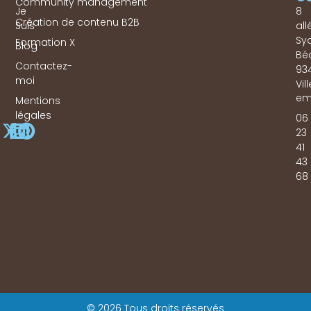
Community management
Je
8
Création de contenu B2B
Suis
all
Sy
Formation X
Blog
Bé
Contactez-
93
moi
Vil
em
Mentions
légales
06
23
41
43
68
© 2026 Tous droits réservés